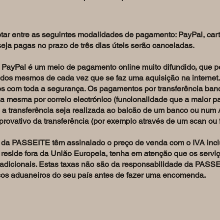
r entre as seguintes modalidades de pagamento: PayPal, cartã
ja pagas no prazo de três dias úteis serão canceladas.
PayPal é um meio de pagamento online muito difundido, que perm
dos mesmos de cada vez que se faz uma aquisição na internet. 
s com toda a segurança. Os pagamentos por transferência banc
a mesma por correio electrónico (funcionalidade que a maior p
 a transferência seja realizada ao balcão de um banco ou num 
rovativo da transferência (por exemplo através de um scan ou fot
a da PASSEITE têm assinalado o preço de venda com o IVA inclu
 reside fora da União Europeia, tenha em atenção que os servi
 adicionais. Estas taxas não são da responsabilidade da PASS
viços aduaneiros do seu país antes de fazer uma encomenda.