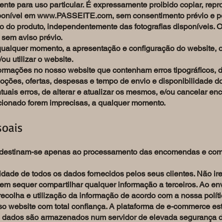
 para uso particular. É expressamente proibido copiar, reproduz
sponível em
www.PASSEITE.com
, sem consentimento prévio e po
o do produto, independentemente das fotografias disponíveis. 
s sem aviso prévio.
alquer momento, a apresentação e configuração do website, o
u utilizar o website.
formações no nosso website que contenham erros tipográficos, 
oções, ofertas, despesas e tempo de envio e disponibilidade d
tuais erros, de alterar e atualizar os mesmos, e/ou cancelar 
acionado forem imprecisas, a qualquer momento.
soais
destinam-se apenas ao processamento das encomendas e comu
ade de todos os dados fornecidos pelos seus clientes. Não ire
m sequer compartilhar qualquer informação a terceiros. Ao en
colha e utilização da informação de acordo com a nossa políti
o website com total confiança. A plataforma de e-commerce est
us dados são armazenados num servidor de elevada segurança