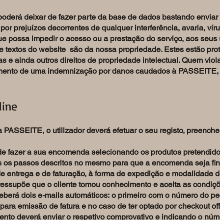
oderá deixar de fazer parte da base de dados bastando envia
 prejuízos decorrentes de qualquer interferência, avaria, vírus
e possa impedir o acesso ou a prestação do serviço, aos seus u
e textos do website são da nossa propriedade. Estes estão pro
as e ainda outros direitos de propriedade intelectual. Quem viol
amento de uma indemnização por danos caudados à PASSEITE, 
line
 PASSEITE, o utilizador deverá efetuar o seu registo, preench
ode fazer a sua encomenda selecionando os produtos pretendido
os os passos descritos no mesmo para que a encomenda seja fi
e entrega e de faturação, à forma de expedição e modalidade 
essupõe que o cliente tomou conhecimento e aceita as condiçõe
eberá dois e-mails automáticos: o primeiro com o número do 
para emissão de fatura e no caso de ter optado por checkout of
ento deverá enviar o respetivo comprovativo e indicando o núm