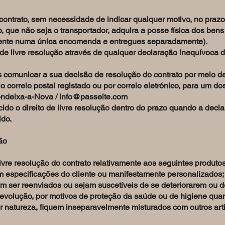
o contrato, sem necessidade de indicar qualquer motivo, no praz
do, que não seja o transportador, adquira a posse física dos ben
iente numa única encomenda e entregues separadamente).
o de livre resolução através de qualquer declaração inequívoca
nos comunicar a sua decisão de resolução do contrato por meio 
lo correio postal registado ou por correio eletrónico, para um 
ondeixa-a-Nova /
info@passeite.com
do o direito de livre resolução dentro do prazo quando a decl
ido.
ão
livre resolução do contrato relativamente aos seguintes produtos
 especificações do cliente ou manifestamente personalizados;
m ser reenviados ou sejam suscetíveis de se deteriorarem ou d
devolução, por motivos de proteção da saúde ou de higiene qua
r natureza, fiquem inseparavelmente misturados com outros art